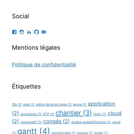
Social
Facebook
Instagram
LinkedIn
GitHub
YouTube
Mentions légales
Politique de confidentialité
Étiquettes
application
2fa
(1)
aide
(1)
alerte tâche en ligne
(1)
apple
(1)
chantier
(3)
(2)
cloud
assistance
(1)
BTP
(1)
choix
(1)
(2)
congés
(2)
comparatif
(1)
double authentification
(1)
excel
gantt
(4)
(1)
gardiennage
(1)
groupe
(1)
guide
(1)