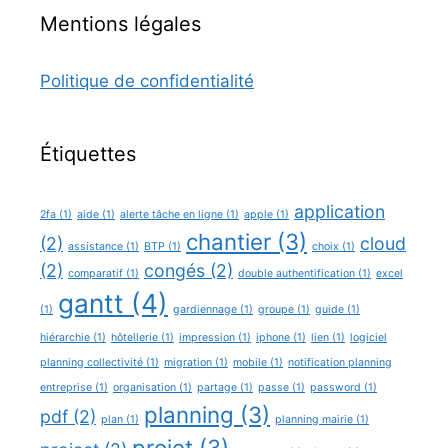
Mentions légales
Politique de confidentialité
Étiquettes
application
2fa
(1)
aide
(1)
alerte tâche en ligne
(1)
apple
(1)
chantier
(3)
(2)
cloud
assistance
(1)
BTP
(1)
choix
(1)
(2)
congés
(2)
comparatif
(1)
double authentification
(1)
excel
gantt
(4)
(1)
gardiennage
(1)
groupe
(1)
guide
(1)
hiérarchie
(1)
hôtellerie
(1)
impression
(1)
iphone
(1)
lien
(1)
logiciel
planning collectivité
(1)
migration
(1)
mobile
(1)
notification planning
entreprise
(1)
organisation
(1)
partage
(1)
passe
(1)
password
(1)
planning
(3)
pdf
(2)
plan
(1)
planning mairie
(1)
projet
(3)