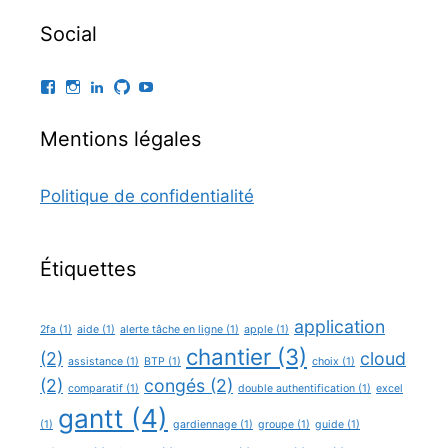
Social
Facebook
Instagram
LinkedIn
GitHub
YouTube
Mentions légales
Politique de confidentialité
Étiquettes
application
2fa
(1)
aide
(1)
alerte tâche en ligne
(1)
apple
(1)
chantier
(3)
(2)
cloud
assistance
(1)
BTP
(1)
choix
(1)
(2)
congés
(2)
comparatif
(1)
double authentification
(1)
excel
gantt
(4)
(1)
gardiennage
(1)
groupe
(1)
guide
(1)