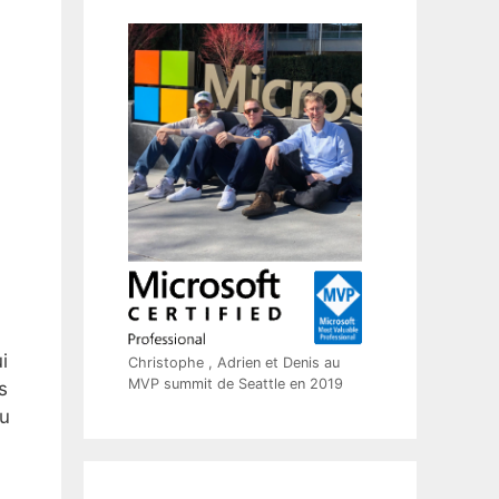
i
Christophe , Adrien et Denis au
MVP summit de Seattle en 2019
s
au