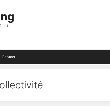
ing
Gantt
Contact
ollectivité