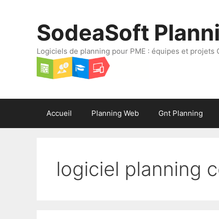
Aller
au
SodeaSoft Plann
contenu
Logiciels de planning pour PME : équipes et projets 
Accueil
Planning Web
Gnt Planning
logiciel planning c