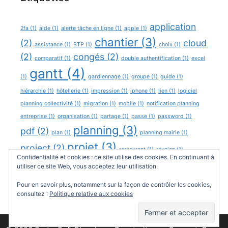
application
2fa
(1)
aide
(1)
alerte tâche en ligne
(1)
apple
(1)
chantier
(3)
(2)
cloud
assistance
(1)
BTP
(1)
choix
(1)
(2)
congés
(2)
comparatif
(1)
double authentification
(1)
excel
gantt
(4)
(1)
gardiennage
(1)
groupe
(1)
guide
(1)
hiérarchie
(1)
hôtellerie
(1)
impression
(1)
iphone
(1)
lien
(1)
logiciel
planning collectivité
(1)
migration
(1)
mobile
(1)
notification planning
entreprise
(1)
organisation
(1)
partage
(1)
passe
(1)
password
(1)
planning
(3)
pdf
(2)
plan
(1)
planning mairie
(1)
projet
(3)
project
(2)
restaurant
(1)
réunion
(1)
Confidentialité et cookies : ce site utilise des cookies. En continuant à
secteur
(3)
utiliser ce site Web, vous acceptez leur utilisation.
support
(1)
sécurité
(1)
team
(1)
windows
(1)
équipe
(5)
Pour en savoir plus, notamment sur la façon de contrôler les cookies,
consultez :
Politique relative aux cookies