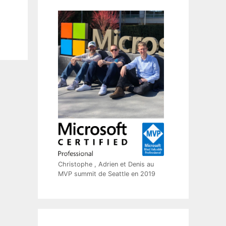
Christophe , Adrien et Denis au
MVP summit de Seattle en 2019