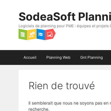
Aller
au
SodeaSoft Plann
contenu
Logiciels de planning pour PME : équipes et projets 
Accueil
Planning Web
Gnt Planning
Rien de trouvé
Il semblerait que nous ne soyons pas en 
recherche.