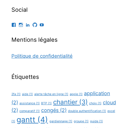
Social
Facebook
Instagram
LinkedIn
GitHub
YouTube
Mentions légales
Politique de confidentialité
Étiquettes
application
2fa
(1)
aide
(1)
alerte tâche en ligne
(1)
apple
(1)
chantier
(3)
(2)
cloud
assistance
(1)
BTP
(1)
choix
(1)
(2)
congés
(2)
comparatif
(1)
double authentification
(1)
excel
gantt
(4)
(1)
gardiennage
(1)
groupe
(1)
guide
(1)