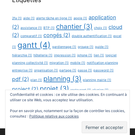
Étiquettes
application
2fa
(1)
aide
(1)
alerte tâche en ligne
(1)
apple
(1)
chantier
(3)
(2)
cloud
assistance
(1)
BTP
(1)
choix
(1)
(2)
congés
(2)
comparatif
(1)
double authentification
(1)
excel
gantt
(4)
(1)
gardiennage
(1)
groupe
(1)
guide
(1)
hiérarchie
(1)
hôtellerie
(1)
impression
(1)
iphone
(1)
lien
(1)
logiciel
planning collectivité
(1)
migration
(1)
mobile
(1)
notification planning
entreprise
(1)
organisation
(1)
partage
(1)
passe
(1)
password
(1)
planning
(3)
pdf
(2)
plan
(1)
planning mairie
(1)
projet
(3)
project
(2)
restaurant
(1)
réunion
(1)
Confidentialité et cookies : ce site utilise des cookies. En continuant à
secteur
(3)
utiliser ce site Web, vous acceptez leur utilisation.
support
(1)
sécurité
(1)
team
(1)
windows
(1)
équipe
(5)
Pour en savoir plus, notamment sur la façon de contrôler les cookies,
consultez :
Politique relative aux cookies