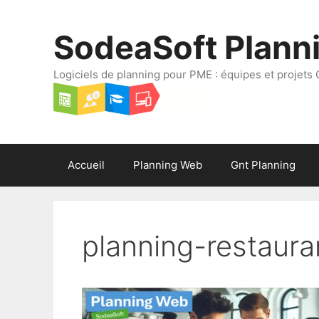
Aller
au
SodeaSoft Plann
contenu
Logiciels de planning pour PME : équipes et projets 
Accueil
Planning Web
Gnt Planning
planning-restaura