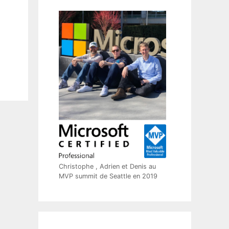
Christophe , Adrien et Denis au
MVP summit de Seattle en 2019