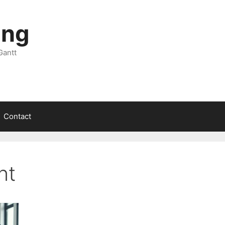
ing
Gantt
Contact
nt