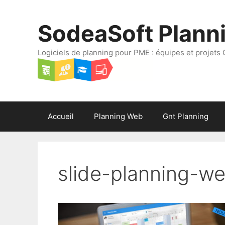
Aller
au
SodeaSoft Plann
contenu
Logiciels de planning pour PME : équipes et projets 
Accueil
Planning Web
Gnt Planning
slide-planning-w