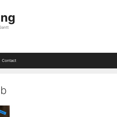
ing
Gantt
Contact
eb