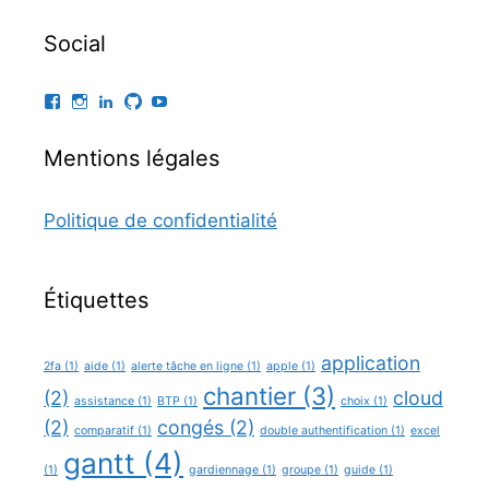
Social
Facebook
Instagram
LinkedIn
GitHub
YouTube
Mentions légales
Politique de confidentialité
Étiquettes
application
2fa
(1)
aide
(1)
alerte tâche en ligne
(1)
apple
(1)
chantier
(3)
(2)
cloud
assistance
(1)
BTP
(1)
choix
(1)
(2)
congés
(2)
comparatif
(1)
double authentification
(1)
excel
gantt
(4)
(1)
gardiennage
(1)
groupe
(1)
guide
(1)