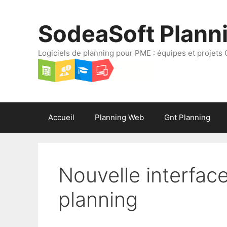
Aller
au
SodeaSoft Plann
contenu
Logiciels de planning pour PME : équipes et projets 
Accueil
Planning Web
Gnt Planning
Nouvelle interface
planning